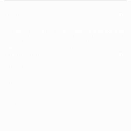
O НАС
Мы занимаемся поставками профессионального оборудования для
АЗС и других отраслей с 2013 года. Вашему вниманию предлагаем
широкий спектр товаров по доступным ценам и с быстрым сроком
поставки. К каждому клиенту индивидуальный подход.
Обращайтесь к нам, постараемся не разочаровать.
ИНФОРМАЦИЯ
СВЯЖИТЕСЬ С НАМИ
ГЛАВНАЯ
ДОСТАВКА
О КОМПАНИИ
КОНТАКТЫ
+7 (499) 394-26-33
МОСКВА | УЛ. НОВОХОХЛОВСКАЯ, Д. 13, СТР. 6