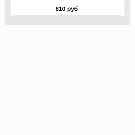
810 руб
O НАС
Мы занимаемся поставками профессионального оборудования для
АЗС и других отраслей с 2013 года. Вашему вниманию предлагаем
широкий спектр товаров по доступным ценам и с быстрым сроком
поставки. К каждому клиенту индивидуальный подход.
Обращайтесь к нам, постараемся не разочаровать.
ИНФОРМАЦИЯ
СВЯЖИТЕСЬ С НАМИ
ГЛАВНАЯ
ДОСТАВКА
О КОМПАНИИ
КОНТАКТЫ